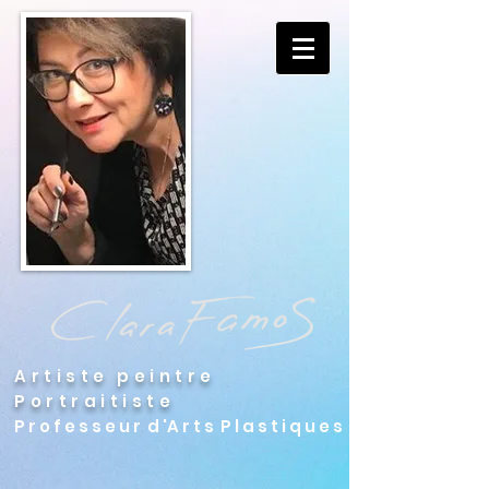
Artiste peintre
Portraitiste
P r o f e s s e u r d 'A r t s P l a s t i q u e s